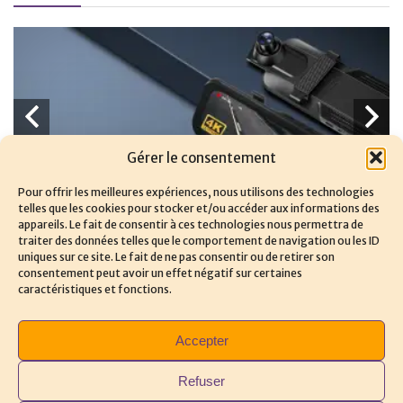
Gérer le consentement
Pour offrir les meilleures expériences, nous utilisons des technologies
telles que les cookies pour stocker et/ou accéder aux informations des
appareils. Le fait de consentir à ces technologies nous permettra de
traiter des données telles que le comportement de navigation ou les ID
.
Avis et tests sur les meilleures dashcams.
uniques sur ce site. Le fait de ne pas consentir ou de retirer son
consentement peut avoir un effet négatif sur certaines
caractéristiques et fonctions.
VTOPEK T79N
A
Caméra rétroviseur ‎VTOPEK T79N : avis et tests. La caméra
Da
Accepter
rétroviseur VTOPEK T79N est l'une ...
pe
Refuser