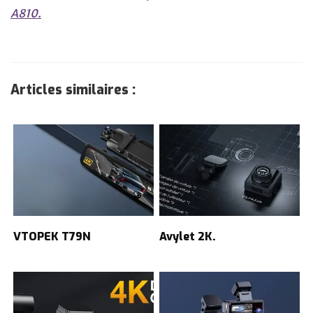
A810.
Articles similaires :
VTOPEK T79N
Avylet 2K.