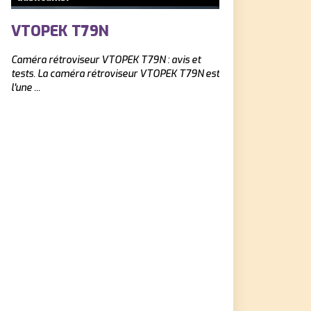
VTOPEK T79N
AVYLET 2K.
Caméra rétroviseur ‎VTOPEK T79N : avis et
Dashcam Avylet 2K : a
tests. La caméra rétroviseur VTOPEK T79N est
cherchez une dashca
l'une ...
la ...