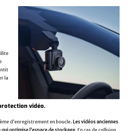
ilite
e
ntit
r la
rotection vidéo.
tème d’enregistrement en boucle.
Les vidéos anciennes
qui optimise l’espace de stockage
. En cas de collision,