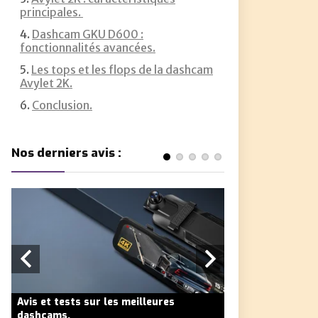
principales.
Dashcam GKU D600 :
fonctionnalités avancées.
Les tops et les flops de la dashcam
Avylet 2K.
Conclusion.
Nos derniers avis :
Avis et tests sur les meilleures
Avis et tests sur
dashcams.
dashcams.