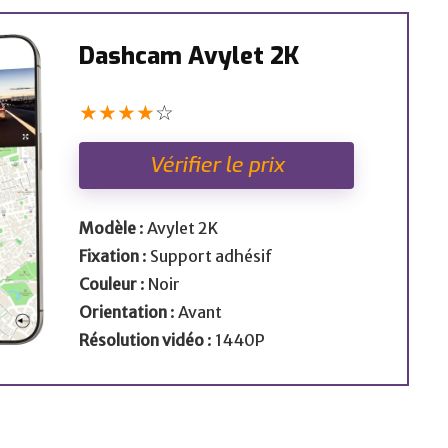
Dashcam Avylet 2K
★
★
★
★
☆
Vérifier le prix
Modèle
: Avylet 2K
Fixation
: Support adhésif
Couleur
: Noir
Orientation
: Avant
Résolution vidéo
: 1440P
Avis et tests sur les meilleures
dashcams.