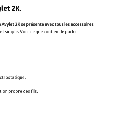
let 2K.
VANTRUE E3
Dashcam Vantrue E3 : avis et tests. Lorsqu'il
 Avylet 2K se présente avec tous les accessoires
s'agit de protéger votre véhicule et de
et simple. Voici ce que contient le pack :
capturer ...
ectrostatique.
tion propre des fils.