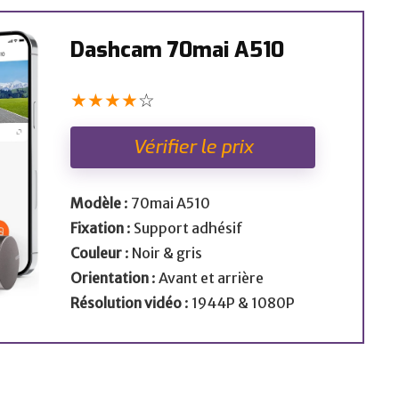
Dashcam 70mai A510
★
★
★
★
☆
Vérifier le prix
Modèle
: 70mai A510
Fixation
: Support adhésif
Couleur
: Noir & gris
Orientation
: Avant et arrière
Résolution vidéo
: 1944P & 1080P
Avis et tests sur les meilleures
dashcams.