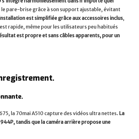
0 s’intègre harmonieusement dans n’importe quel
r le pare-brise grâce à son support ajustable, évitant
installation est simplifiée grâce aux accessoires inclus
,
est rapide, même pour les utilisateurs peu habitués
ésultat est propre et sans câbles apparents, pour un
enregistrement.
onnante.
75, la 70mai A510 capture des vidéos ultra nettes.
La
1944P, tandis que la caméra arrière propose une