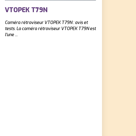
VTOPEK T79N
AVYLET 2K.
Caméra rétroviseur ‎VTOPEK T79N : avis et
Dashcam Avylet 2K : a
tests. La caméra rétroviseur VTOPEK T79N est
cherchez une dashca
l'une ...
la ...