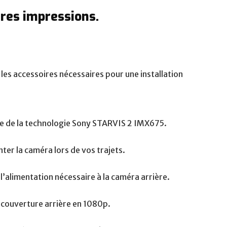
res impressions.
VANTRUE E3
Dashcam Vantrue E3 : avis et tests. Lorsqu'il
s'agit de protéger votre véhicule et de
capturer ...
 les accessoires nécessaires pour une installation
e de la technologie Sony STARVIS 2 IMX675.
nter la caméra lors de vos trajets.
t l’alimentation nécessaire à la caméra arrière.
e couverture arrière en 1080p.