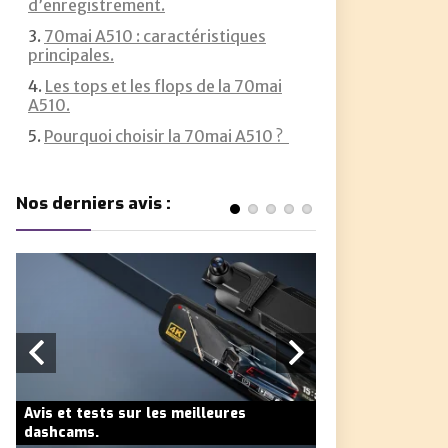
d’enregistrement.
70mai A510 : caractéristiques
principales.
Les tops et les flops de la 70mai
A510.
Pourquoi choisir la 70mai A510 ?
Nos derniers avis :
Avis et tests sur les meilleures
Avis et tests sur
dashcams.
dashcams.