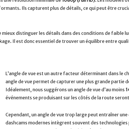
 une résolution minimale de
1080p (Full HD)
. Les modèles o
rmants. Ils capturent plus de détails, ce qui peut être crucia
ieux distinguer les détails dans des conditions de faible lu
age. Il est donc essentiel de trouver un équilibre entre qual
L’angle de vue est un autre facteur déterminant dans le c
angle de vue permet de capturer une plus grande partie de
Idéalement, nous suggérons un angle de vue d’au moins
1
événements se produisant sur les côtés de la route seron
Cependant, un angle de vue trop large peut entraîner une 
dashcams modernes intègrent souvent des technologies p