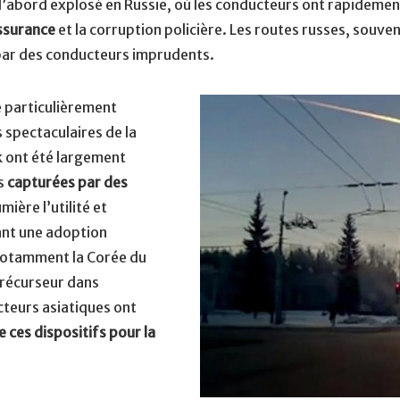
 d’abord explosé en Russie, où les conducteurs ont rapideme
assurance
et la corruption policière. Les routes russes, souv
par des conducteurs imprudents.
é particulièrement
 spectaculaires de la
k ont été largement
es
capturées par des
mière l’utilité et
nant une adoption
 notamment la Corée du
précurseur dans
teurs asiatiques ont
 ces dispositifs pour la