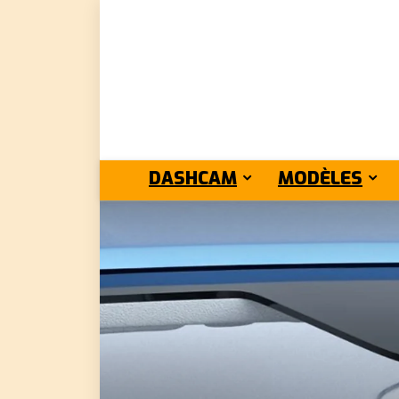
DASHCAM
MODÈLES