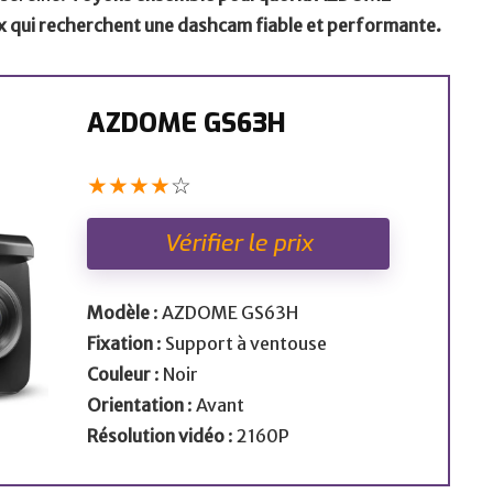
x qui recherchent une dashcam fiable et performante.
AZDOME GS63H
★
★
★
★
☆
Vérifier le prix
Modèle
: AZDOME GS63H
Fixation
: Support à ventouse
Couleur
: Noir
Orientation
: Avant
Résolution vidéo
: 2160P
Avis et tests sur les meilleures
dashcams.