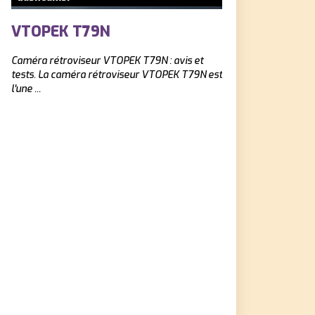
VTOPEK T79N
AVYLET 2K.
Caméra rétroviseur ‎VTOPEK T79N : avis et
Dashcam Avylet 2K : a
tests. La caméra rétroviseur VTOPEK T79N est
cherchez une dashca
l'une ...
la ...