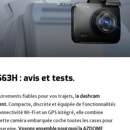
715
H : avis et tests.
strements fiables pour vos trajets, l
a dashcam
ent
. Compacte, discrète et équipée de fonctionnalités
nnectivité Wi-Fi et un GPS intégré, elle combine
. Cette caméra embarquée coche toutes les cases pour
 sereine.
Voyons ensemble pourquoi la AZDOME