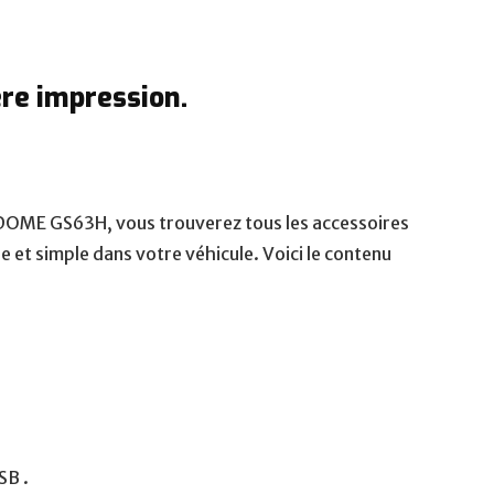
VANTRUE E3
re impression.
Dashcam Vantrue E3 : avis et tests. Lorsqu'il
s'agit de protéger votre véhicule et de
capturer ...
DOME GS63H, vous trouverez tous les accessoires
e et simple dans votre véhicule. Voici le contenu
SB .