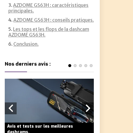
AZDOME GS63H : caractéristiques
principales.
AZDOME GS63H : conseils pratiques.
Les tops et les flops de la dashcam
AZDOME GS63H.
Conclusion.
Nos derniers avis :
Avis et tests sur les meilleures
Avis et tests sur
dashcams.
dashcams.